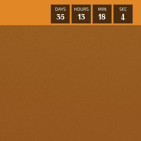
DAYS
HOURS
MIN
SEC
35
13
18
1