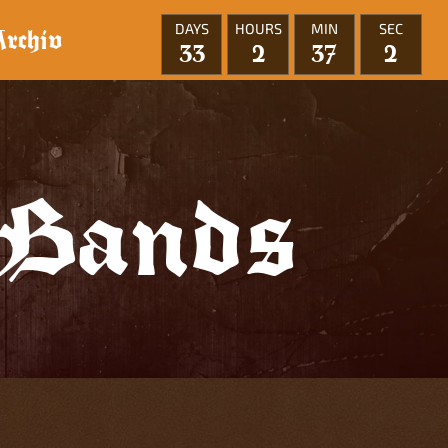
DAYS
HOURS
MIN
SEC
Archiv
33
2
37
1
Bands