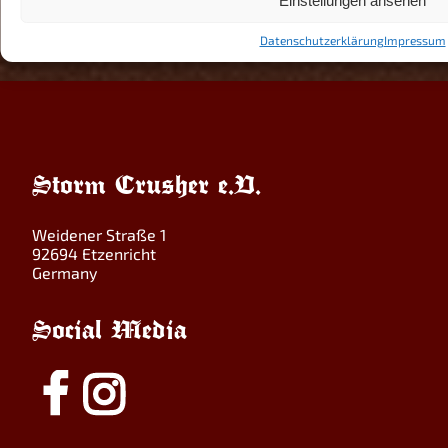
Einstellungen ansehen
collection/overview?
CID=LC:4d7auublw4ufaga:57363&iata=00093796
Datenschutzerklärung
Impressum
Storm Crusher e.V.
Weidener Straße 1
92694 Etzenricht
Germany
Social Media