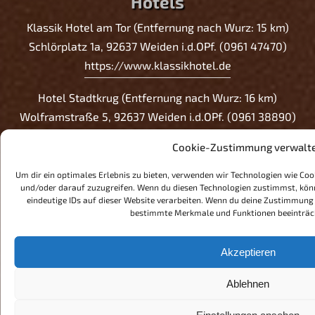
Hotels
Klassik Hotel am Tor (Entfernung nach Wurz: 15 km)
Schlörplatz 1a, 92637 Weiden i.d.OPf. (0961 47470)
https://www.klassikhotel.de
Hotel Stadtkrug (Entfernung nach Wurz: 16 km)
Wolframstraße 5, 92637 Weiden i.d.OPf. (0961 38890)
http://www.hotel-stadtkrug.de/
Cookie-Zustimmung verwalt
Hotel Post (Entfernung nach Wurz: 17 km)
Um dir ein optimales Erlebnis zu bieten, verwenden wir Technologien wie Co
Bahnhofstraße 23, 92637 Weiden i.d.OPf. (0961 4703990)
und/oder darauf zuzugreifen. Wenn du diesen Technologien zustimmst, kön
eindeutige IDs auf dieser Website verarbeiten. Wenn du deine Zustimmung n
http://www.hotelpostweiden.de/
bestimmte Merkmale und Funktionen beeinträc
Amedia Hotel Weiden (Entfernung nach Wurz: 20 km)
Akzeptieren
Brenner-Schäffer-Straße 27, 92637 Weiden i.d.OPf. (0961
48090)
Ablehnen
https://www.wyndhamhotels.com/trademark/weiden-
germany/amedia-weiden-trademark-