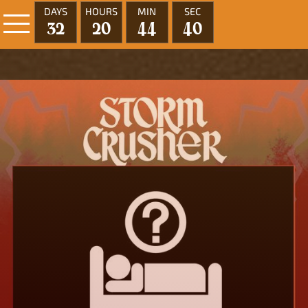
DAYS
HOURS
MIN
SEC
32
20
44
38