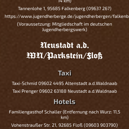
14 km)
Tannenlohe 1, 95685 Falkenberg (09637 267)
https://www.jugendherberge.de/jugendherbergen/falkenb
(Voraussetzung: Mitgliedschaft im deutschen
Jugendherbergswerk)
Neustadt a.d.
WN/Parkstein/Floß
Taxi
Taxi-Schmid 09602 4495 Altenstadt a.d.Waldnaab
Taxi Prenger 09602 63188 Neustadt a.d.Waldnaab
Hotels
Familiengasthof Schaller (Entfernung nach Wurz: 11,5
km)
Vohenstraußer Str. 21, 92685 Floß (09603 903790)