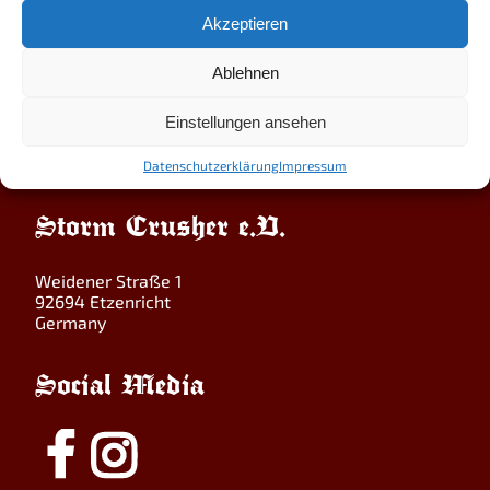
vorzufeiern – nächstes Jahr ist es soweit.
Akzeptieren
Also Stormcrushers: Lasst uns die Schwerter (und
Zoiglbecher) erheben – auf wahren Stahl und donnernde
Ablehnen
Hymnen! Auf Sacred Bloody Steel!!
Einstellungen ansehen
Datenschutzerklärung
Impressum
Storm Crusher e.V.
Weidener Straße 1
92694 Etzenricht
Germany
Social Media