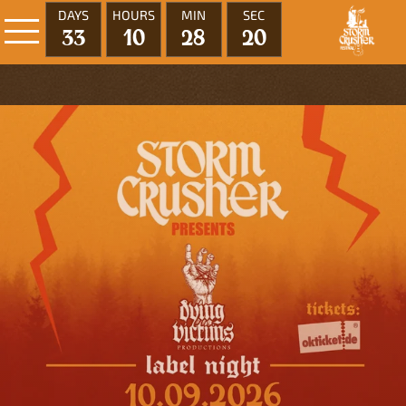
DAYS
HOURS
MIN
SEC
33
10
28
20