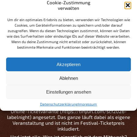
Cookie-Zustimmung
bekamen. Und weil steter Tropfen bekanntlich nicht nur
verwalten
die Leber, sondern auch den Stein höhlt, geben wir
hiermit bekannt: Der Donnerstagabend ist zurück beim
Um dir ein optimales Erlebnis zu bieten, verwenden wir Technologien wie
Storm Crusher!
Cookies, um Geräteinformationen zu speichern und/oder darauf
Und zwar in Form einer Label-Night. Mit Dying Victims
zuzugreifen. Wenn du diesen Technologien zustimmst, können wir Daten
Productions haben wir eines der angesagtesten und
wie das Surfverhalten oder eindeutige IDs auf dieser Website verarbeiten.
umtriebigsten Labels angefragt. Gründer und Inhaber Flo
Wenn du deine Zustimmung nicht erteilst oder zurückziehst, können
Grill war sofort Feuer und Flamme und stellte uns (und
bestimmte Merkmale und Funktionen beeinträchtigt werden.
Euch) ein prächtiges Fünf-Gänge-Menü für den 10.
September zusammen. RAPID aus Finnland, SEXMAG aus
Akzeptieren
Polen, die Österreicher Eisenhand , ZERRE aus Würzburg
und als dröhnendes Dessert Iron Kobra aus dem
beschaulichen Gelsenkirchen werden in der O’Schnitt
Ablehnen
Halle aufspielen. Die Tore für dieses Spektakulum öffnen
um 18 Uhr – „Musikbeginn“ ist dann ab 19 Uhr geplant.
Einstellungen ansehen
Als Unkostenbeitrag haben wir schmale 28 EURO fürs
Hardticket (https://tinyurl.com/scf2026-labelnight-
Datenschutzerklärung
Impressum
hardtickets)
und 29,99 EURO (incl. Gebühren) für die
Online-Ticketvariante (https://tinyurl.com/scf2026-
labelnight)
angesetzt. Das ganze läuft dabei als eigene
Veranstaltung und ist nicht im Festival-Ticketpreis
inkludiert.
Und jetzt alle: Was ist eigentlich mit dem Mittwoch?