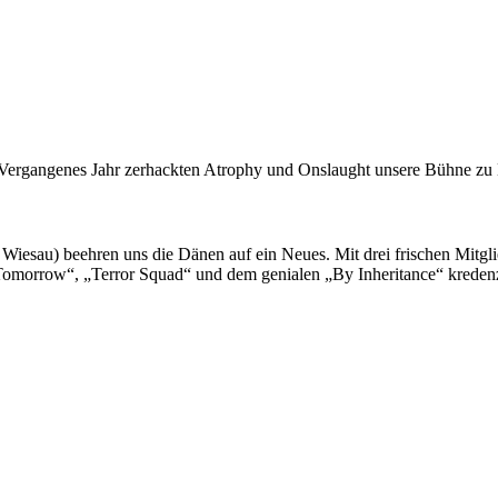
e. Vergangenes Jahr zerhackten Atrophy und Onslaught unsere Bühne z
e Wiesau) beehren uns die Dänen auf ein Neues. Mit drei frischen Mitgl
 Tomorrow“, „Terror Squad“ und dem genialen „By Inheritance“ krede