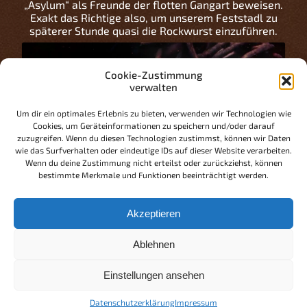
„Asylum“ als Freunde der flotten Gangart beweisen.
Exakt das Richtige also, um unserem Feststadl zu
späterer Stunde quasi die Rockwurst einzuführen.
Cookie-Zustimmung
verwalten
Klicke hier, um Marketing-Cookies zu
Um dir ein optimales Erlebnis zu bieten, verwenden wir Technologien wie
akzeptieren und diesen Inhalt zu aktivieren
Cookies, um Geräteinformationen zu speichern und/oder darauf
zuzugreifen. Wenn du diesen Technologien zustimmst, können wir Daten
wie das Surfverhalten oder eindeutige IDs auf dieser Website verarbeiten.
Wenn du deine Zustimmung nicht erteilst oder zurückziehst, können
bestimmte Merkmale und Funktionen beeinträchtigt werden.
Frage aus dem Auditorium: Geht das auch mit Zoigl?
Akzeptieren
Radio Wurz: Im Prinzip ja, man sollte nur die
brechreizfördernde Schaumentwicklung nicht
Ablehnen
unterschätzen. Wikipedia empfiehlt: „Das Bier wird
aus diesem Grund langsam in einem spitzen Winkel
Einstellungen ansehen
in den Trichter gefüllt. Nach kurzer Wartezeit wird
der Schlauch so weit abgesenkt, dass der Schaum,
Datenschutzerklärung
Impressum
der sich noch nicht gesetzt hat, aus dem Schlauch