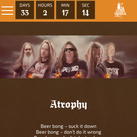
DAYS
HOURS
MIN
SEC
33
2
17
14
Atrophy
Beer bong – suck it down
Beer bong – don’t do it wrong