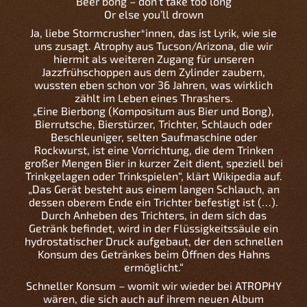
Beer bong – don’t take too long
Or else you’ll drown
Ja, liebe Stormcrusher*innen, das ist Lyrik, wie sie
uns zusagt. Atrophy aus Tucson/Arizona, die wir
hiermit als weiteren Zugang für unseren
Jazzfrühschoppen aus dem Zylinder zaubern,
wussten eben schon vor 36 Jahren, was wirklich
zählt im Leben eines Thrashers.
„Eine Bierbong (Kompositum aus Bier und Bong),
Bierrutsche, Bierstürzer, Trichter, Schlauch oder
Beschleuniger, selten Saufmaschine oder
Rockwurst, ist eine Vorrichtung, die dem Trinken
großer Mengen Bier in kurzer Zeit dient, speziell bei
Trinkgelagen oder Trinkspielen“, klärt Wikipedia auf.
„Das Gerät besteht aus einem langen Schlauch, an
dessen oberem Ende ein Trichter befestigt ist (…).
Durch Anheben des Trichters, in dem sich das
Getränk befindet, wird in der Flüssigkeitssäule ein
hydrostatischer Druck aufgebaut, der den schnellen
Konsum des Getränkes beim Öffnen des Hahns
ermöglicht.“
Schneller Konsum – womit wir wieder bei ATROPHY
wären, die sich auch auf ihrem neuen Album