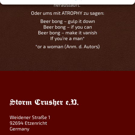
herausläuft.“
Oder ums mit ATROPHY zu sagen:
Beer bong – gulp it down
Beer bong – if you can
Beer bong – make it vanish
If you’re a man*
*or a woman (Anm. d. Autors)
Storm Crusher e.V.
Weidener Straße 1
92694 Etzenricht
Germany