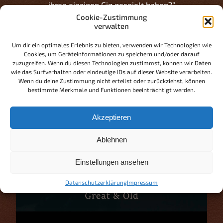
ihren einzigen Gig gespielt haben?”
Cookie-Zustimmung
Wenn ihr wollt, dass eure Nachfahren einmal mit
verwalten
Stolz auf euch blicken sollen, dann kauft noch heute
ein Ticket für das Stormcrusher 2023 (und gleich
Um dir ein optimales Erlebnis zu bieten, verwenden wir Technologien wie
auch noch mind. ein Ticket für die diesjährige
Cookies, um Geräteinformationen zu speichern und/oder darauf
Ausgabe) und antwortet später mit einer Träne in
zuzugreifen. Wenn du diesen Technologien zustimmst, können wir Daten
den Augen: “Ich hab den Auftritt gesehen… ich habe
wie das Surfverhalten oder eindeutige IDs auf dieser Website verarbeiten.
den Auftritt gesehen!“
Wenn du deine Zustimmung nicht erteilst oder zurückziehst, können
bestimmte Merkmale und Funktionen beeinträchtigt werden.
Einen ersten Höreindruck könnt ihr euch hier
abholen:
Akzeptieren
Ablehnen
Einstellungen ansehen
Klicke hier, um Marketing-Cookies zu
akzeptieren und diesen Inhalt zu aktivieren
Datenschutzerklärung
Impressum