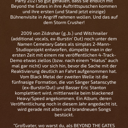
Party 2021 so gut gefallen, dass sie endlich mit
Beyond the Gates in ihre Auftrittspuschen kommen
und ihre ersten (und Stand jetzt einzige)
Bühnenvisite in Angriff nehmen wollen. Und das auf
dem Storm Crusher!
2009 von Zildrohar (g.,b.) und Witchnailer
(additional vocals, ex-Burstin’ Out) noch unter dem
Namen Cemetary Gates als simples 2-Mann-
Studioprojekt entworfen, dümpelte man in der
ersten Zeit mit einem nie veröffentlichen 4-Track-
Demo etwas ziellos (bzw. nach einem “Hiatus” auch
mal gar nicht) vor sich hin, bevor die Sache mit der
Reaktivierung deutlich an Fahrt aufgenommen hat.
Vom Black Metal der zweiten Welle ist die
fünfnasige Formation, die von Sänger Satanscythe
(ex-Burstin’Out) und Basser Eric Stanton
komplettiert wird, mittlerweile beim blackened
Heavy/Speed angekommen. Ein Album, deren
Veröffentlichung noch in diesem Jahr angedacht ist,
wird gerade mit alten und brandneuen Songs
bestückt.
“Großvater, wo warst du, als BEYOND THE GATES