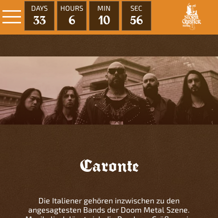
DAYS
HOURS
MIN
SEC
33
6
10
55
Caronte
Die Italiener gehören inzwischen zu den
angesagtesten Bands der Doom Metal Szene.