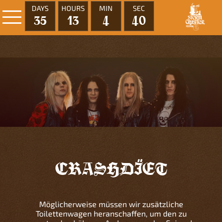
DAYS
HOURS
MIN
SEC
35
13
4
40
CRASHDÏET
Möglicherweise müssen wir zusätzliche
Toilettenwagen heranschaffen, um den zu