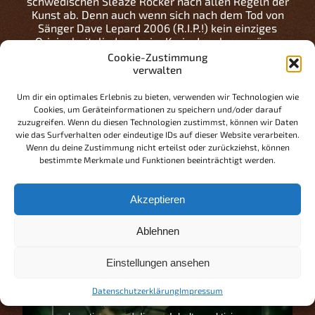
schwedischen Sleaze Rocker nach allen Regeln der
Kunst ab. Denn auch wenn sich nach dem Tod von
Sänger Dave Lepard 2006 (R.I.P.!) kein einziges
Originalmitglied mehr im Kreis der glamourösen
Boys befindet, liefern CRASHDÏET in den
Cookie-Zustimmung
vergangenen Jahren mit „Automaton“ bzw. „Rust“
verwalten
stets zuverlässig hitverdächtiges Material in einer
partytauglichen Schnittmenge von Skid Row,
Um dir ein optimales Erlebnis zu bieten, verwenden wir Technologien wie
Cinderella und Hardcore Superstar ab, das selbst
Cookies, um Geräteinformationen zu speichern und/oder darauf
den härtesten Metaller zum Posen bringen wird. Wir
zuzugreifen. Wenn du diesen Technologien zustimmst, können wir Daten
freuen uns auf die Jungs aus Uppsala und ihrer
wie das Surfverhalten oder eindeutige IDs auf dieser Website verarbeiten.
schwungvollen, mit einer leichten Rotzkante
Wenn du deine Zustimmung nicht erteilst oder zurückziehst, können
bestimmte Merkmale und Funktionen beeinträchtigt werden.
versehenen Gute-Laune-Mucke, die nächsten
September für die mühevoll hingesprühte Frisuren
unserer Headbangerschaften garantiert ein
Akzeptieren
Stresstest sein wird.
Rest In Sleaze !
Ablehnen
Einstellungen ansehen
Datenschutzerklärung
Impressum
Klicke hier, um Marketing-Cookies zu