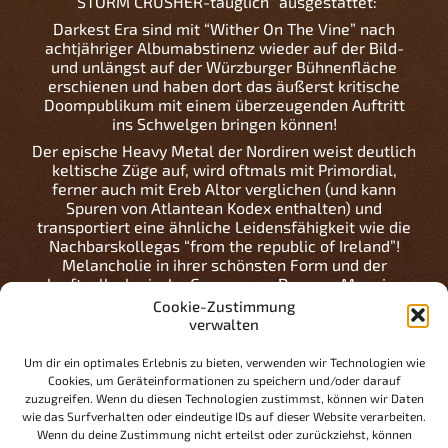
“STORM CRUSHER-tauglich” ausgestattet:
Darkest Era sind mit “Wither On The Vine” nach
achtjähriger Albumabstinenz wieder auf der Bild-
und unlängst auf der Würzburger Bühnenfläche
erschienen und haben dort das äußerst kritische
Doompublikum mit einem überzeugenden Auftritt
ins Schwelgen bringen können!
Der epische Heavy Metal der Nordiren weist deutlich
keltische Züge auf, wird oftmals mit Primordial,
ferner auch mit Ereb Altor verglichen (und kann
Spuren von Atlantean Kodex enthalten) und
transportiert eine ähnliche Leidensfähigkeit wie die
Nachbarskollegas “from the republic of Ireland”!
Melancholie in ihrer schönsten Form und der
kraftvoll-elegische Gesang von Dwayne Maguire
säumen den Weg, auf den Tracks wie ‘Floodlands’ ,
Cookie-Zustimmung
‘A Path Made Of Roots’ oder ‘The Collapse’
verwalten
hoffnungsfern und bedeutungsschwer wandeln.
Um dir ein optimales Erlebnis zu bieten, verwenden wir Technologien wie
Um möglichen Sturzbächen von Tränen
Cookies, um Geräteinformationen zu speichern und/oder darauf
vorzubeugen, werden wir deshalb an neuralgischen
zuzugreifen. Wenn du diesen Technologien zustimmst, können wir Daten
Punkten in der O’Schnitthalle Taschentuchspender
wie das Surfverhalten oder eindeutige IDs auf dieser Website verarbeiten.
aufstellen und ebenfalls eine Seelsorge-Hotline
Wenn du deine Zustimmung nicht erteilst oder zurückziehst, können
einrichten.