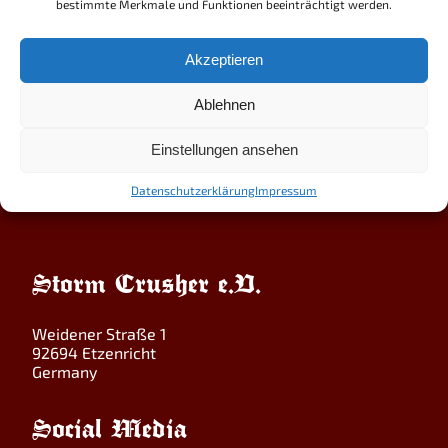
bestimmte Merkmale und Funktionen beeinträchtigt werden.
Wir sind auf jeden Fall jetzt schon zu Tränen gerührt,
Gastgeber einer der seltenen DARKEST ERA-
Auftritte in germanischen Landen sein zu dürfen
Akzeptieren
(schnief) …ist der Spender eigentlich schon befüllt
worden…?
Ablehnen
Einstellungen ansehen
Datenschutzerklärung
Impressum
Storm Crusher e.V.
Weidener Straße 1
92694 Etzenricht
Germany
Social Media