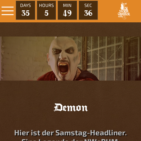
DAYS
HOURS
MIN
SEC
35
5
49
36
Demon
Hier ist der Samstag-Headliner.