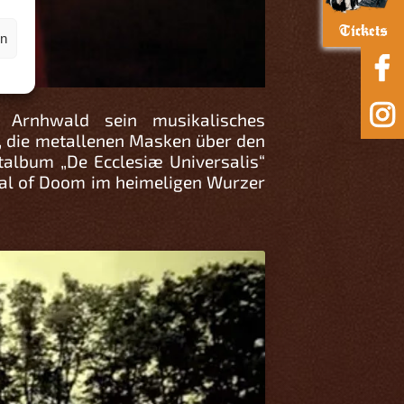
Tickets
en
 Arnhwald sein musikalisches
, die metallenen Masken über den
talbum „De Ecclesiæ Universalis“
etal of Doom im heimeligen Wurzer