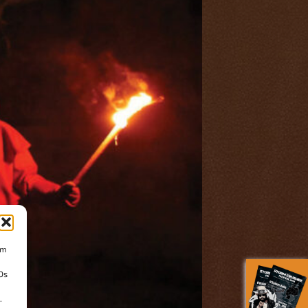
um
Ds
.