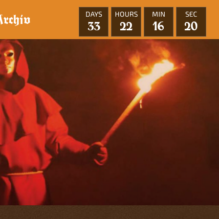
DAYS
HOURS
MIN
SEC
Archiv
33
22
16
18