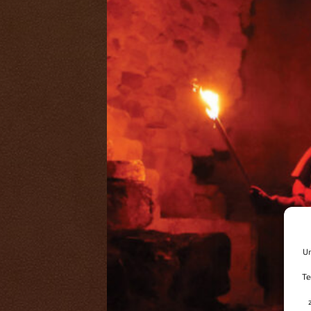
Um
Te