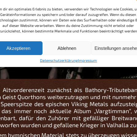
 dir ein optimales Erlebnis zu bieten, verwenden wir Technologien wie Cookies, 
Geräteinformationen zu speichern und/oder darauf zuzugreifen. Wenn du diesen
chnologien zustimmst, können wir Daten wie das Surfverhalten oder eindeutige I
auf dieser Website verarbeiten. Wenn du deine Zustimmung nicht erteilst oder
zurückziehst, können bestimmte Merkmale und Funktionen beeinträchtigt werden
Akzeptieren
Ablehnen
Einstellungen anseh
Datenschutzerklärung
Impressum
r Altvorderenzeit zunächst als Bathory-Tribute
 Geist Quorthons weiterzutragen und mit nunmehr 
ur Speerspitze des epischen Viking Metals aufzuste
t das immer noch aktuelle Album „Vargtimman“, 
enbart, dafür den Zuhörer mit gefälliger Breitwa
eworfen wurden und gefallene Krieger in Valhalla 
rem hymnischen Material stets zu überzeugen wissen