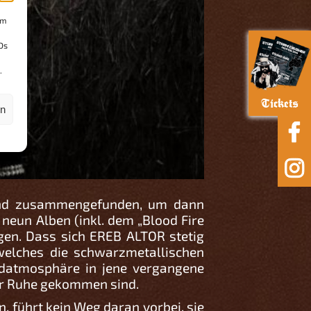
um
Ds
.
Tickets
en
band zusammengefunden, um dann
neun Alben (inkl. dem „Blood Fire
igen. Dass sich EREB ALTOR stetig
welches die schwarzmetallischen
ndatmosphäre in jene vergangene
zur Ruhe gekommen sind.
, führt kein Weg daran vorbei, sie