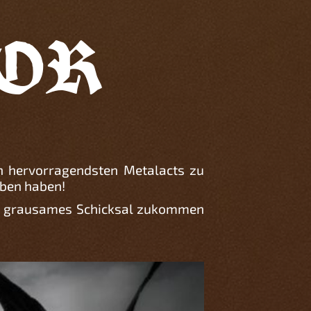
OR
h hervorragendsten Metalacts zu
eben haben!
ein grausames Schicksal zukommen