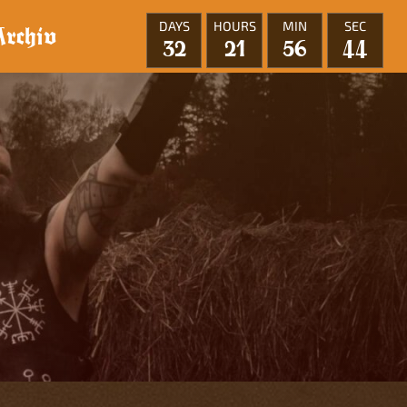
DAYS
HOURS
MIN
SEC
Archiv
32
21
56
42