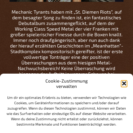
Mechanic Tyrants haben mit „St. Diemen Riots“, auf
dem besagter Song zu finden ist, ein fantastisches
Debutalbum zusammengeflickt, auf dem der
Working Class Speed Metal der vier Franken mit
großer spielerischer Finesse durch die Boxen knallt.
Immer noch draufgängerisch, aber nun auch dank
der hierauf erzählten Geschichten im „Meanhattan“-
Stadtkomplex kompositorisch gereifter, ist der erste
vollwertige Tonträger eine der positiven
Überraschungen aus dem hiesigen Metal-
Nachwuchsbereich! Keine Überraschung wird
hingegen der Auftritt in unserer Scheune bei
unserem zwölften STORM CRUSHER FESTIVAL
Cookie-Zustimmung
werden, denn die Jungs haben sich bei ihren
verwalten
forschen Auftritten auf Festivals und in kleinen
Clubs in den letzten Jahren schon einen gewissen
Um dir ein optimales Erlebnis zu bieten, verwenden wir Technologien wie
Ruf erspielt: Alkohol, Randale, Pöbeleien !!!
Cookies, um Geräteinformationen zu speichern und/oder darauf
zuzugreifen. Wenn du diesen Technologien zustimmst, können wir Daten
Wie ? Was ?
wie das Surfverhalten oder eindeutige IDs auf dieser Website verarbeiten.
Ups, falscher Zettel. Das war der Kurzbericht
Wenn du deine Zustimmung nicht erteilst oder zurückziehst, können
unserer diesjährigen Aftershow-Backstage-Party.
bestimmte Merkmale und Funktionen beeinträchtigt werden.
Anyway: die Old School-Tyrannen wissen jedenfalls,