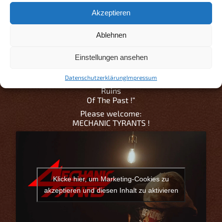
wie man Venues abreißt! Wir werden bis dahin auf
Akzeptieren
jeden Fall die Statik aller Balken nochmal von einer
Dresdner Firma überprüfen lassen müssen, damit da
nichts einstürzen kann…
Ablehnen
Und wenn doch, singen wir eben in dreistimmigen
Einstellungen ansehen
Tonlagen:
„Ruins
Datenschutzerklärung
Impressum
Ruins
Ruins
Of The Past !“
Please welcome:
MECHANIC TYRANTS !
Klicke hier, um Marketing-Cookies zu
akzeptieren und diesen Inhalt zu aktivieren