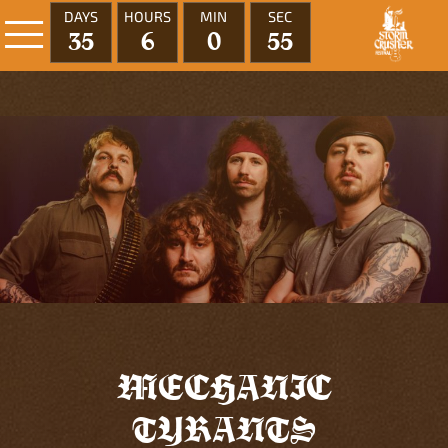
DAYS
HOURS
MIN
SEC
35
6
0
55
MECHANIC
TYRANTS