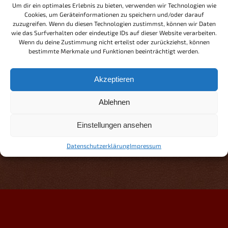
Um dir ein optimales Erlebnis zu bieten, verwenden wir Technologien wie
Crimson“ sind ausgesprochen gut gediehen.
Cookies, um Geräteinformationen zu speichern und/oder darauf
Zum zweiten Mal nach 2017 geben sie sich also nun
zuzugreifen. Wenn du diesen Technologien zustimmst, können wir Daten
bei uns die Ehre – und das ist höllisch gut so!
wie das Surfverhalten oder eindeutige IDs auf dieser Website verarbeiten.
Wenn du deine Zustimmung nicht erteilst oder zurückziehst, können
bestimmte Merkmale und Funktionen beeinträchtigt werden.
Akzeptieren
Klicke hier, um Marketing-Cookies zu
akzeptieren und diesen Inhalt zu aktivieren
Ablehnen
Einstellungen ansehen
Datenschutzerklärung
Impressum