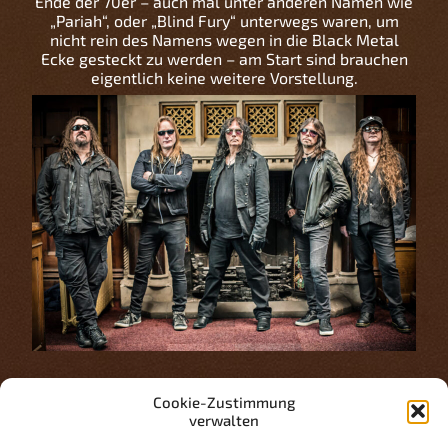
Ende der 70er – auch mal unter anderen Namen wie
„Pariah“, oder „Blind Fury“ unterwegs waren, um
nicht rein des Namens wegen in die Black Metal
Ecke gesteckt zu werden – am Start sind brauchen
eigentlich keine weitere Vorstellung.
Bemerkenswert ist aber, dass die Band in den
Cookie-Zustimmung
letzten Jahren sehr produktiv war und das zudem
verwalten
mit sehr hoher Qualität! „Cruel Magic“, „Earth
Infernal“ und auch ihr letztes Werk „Songs in