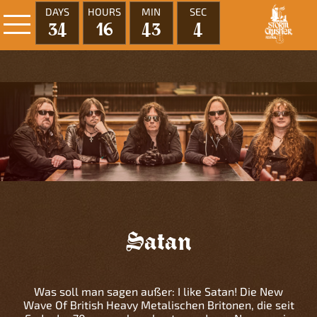
DAYS
HOURS
MIN
SEC
34
16
43
4
Satan
Was soll man sagen außer: I like Satan! Die New
Wave Of British Heavy Metalischen Britonen, die seit